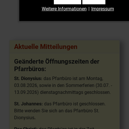
Weitere Informationen
|
Impressum
Aktuelle Mitteilungen
Geänderte Öffnungszeiten der
Pfarrbüros:
St. Dionysius:
das Pfarrbüro ist am Montag,
03.08.2026, sowie in den Sommerferien (30.07. -
13.09.2026) dienstagnachmittags geschlossen.
St. Johannes:
das Pfarrbüro ist geschlossen.
Bitte wenden Sie sich an das Pfarrbüro St.
Dionysius
.